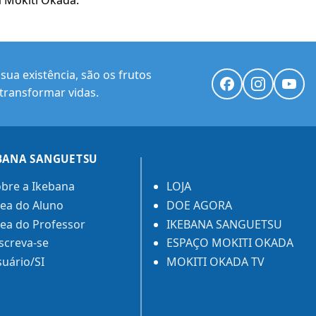
ua existência, são os frutos
transformar vidas.
BANA SANGUETSU
bre a Ikebana
LOJA
ea do Aluno
DOE AGORA
ea do Professor
IKEBANA SANGUETSU
screva-se
ESPAÇO MOKITI OKADA
uário/SI
MOKITI OKADA TV