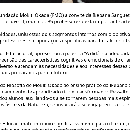
Fundação Mokiti Okada (FMO) a convite da Ikebana Sanguet
til e juvenil, reunindo 85 professores desta importante arte
idades, uniu estes dois segmentos internos com o objetivo 
 professores e propor ações específicas para fortalecer o t
r Educacional, apresentou a palestra "A didática adequada 
ensão das características cognitivas e emocionais de crianç
verso e atendam às necessidades e aos interesses desses p
víduos preparados para o futuro.
da Filosofia de Mokiti Okada ao ensino prático da Ikebana e
 um ambiente de aprendizado rico e transformador. Ressal
s alunos, auxiliando-os a se tornarem pessoas mais espiri
los às Leis da Natureza, os inspirará a se engajarem na c
or Educacional contribuiu significativamente para o Fóru
ualidade e de uma educação transformadora, conforme orient