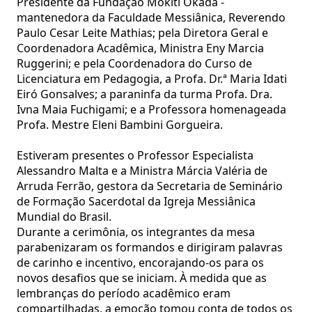
Presidente da Fundação Mokiti Okada -
mantenedora da Faculdade Messiânica, Reverendo
Paulo Cesar Leite Mathias; pela Diretora Geral e
Coordenadora Acadêmica, Ministra Eny Marcia
Ruggerini; e pela Coordenadora do Curso de
Licenciatura em Pedagogia, a Profa. Dr.ª Maria Idati
Eiró Gonsalves; a paraninfa da turma Profa. Dra.
Ivna Maia Fuchigami; e a Professora homenageada
Profa. Mestre Eleni Bambini Gorgueira.
Estiveram presentes o Professor Especialista
Alessandro Malta e a Ministra Márcia Valéria de
Arruda Ferrão, gestora da Secretaria de Seminário
de Formação Sacerdotal da Igreja Messiânica
Mundial do Brasil.
Durante a cerimônia, os integrantes da mesa
parabenizaram os formandos e dirigiram palavras
de carinho e incentivo, encorajando-os para os
novos desafios que se iniciam. À medida que as
lembranças do período acadêmico eram
compartilhadas, a emoção tomou conta de todos os