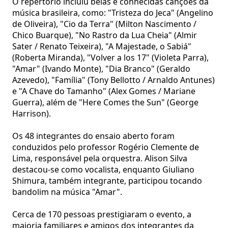
O repertório incluiu belas e conhecidas canções da
música brasileira, como: "Tristeza do Jeca" (Angelino
de Oliveira), "Cio da Terra" (Milton Nascimento /
Chico Buarque), "No Rastro da Lua Cheia" (Almir
Sater / Renato Teixeira), "A Majestade, o Sabiá"
(Roberta Miranda), "Volver a los 17" (Violeta Parra),
"Amar" (Ivando Monte), "Dia Branco" (Geraldo
Azevedo), "Família" (Tony Bellotto / Arnaldo Antunes)
e "A Chave do Tamanho" (Alex Gomes / Mariane
Guerra), além de "Here Comes the Sun" (George
Harrison).
Os 48 integrantes do ensaio aberto foram
conduzidos pelo professor Rogério Clemente de
Lima, responsável pela orquestra. Alison Silva
destacou-se como vocalista, enquanto Giuliano
Shimura, também integrante, participou tocando
bandolim na música "Amar".
Cerca de 170 pessoas prestigiaram o evento, a
maioria familiares e amigos dos integrantes da