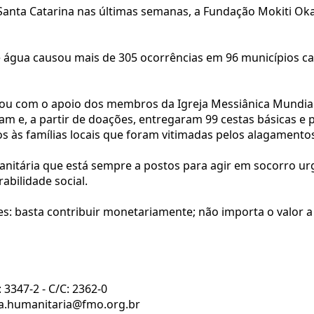
 Santa Catarina nas últimas semanas, a Fundação Mokiti O
e água causou mais de 305 ocorrências em 96 municípios c
ntou com o apoio dos membros da Igreja Messiânica Mundial 
ram e, a partir de doações, entregaram 99 cestas básicas e 
s às famílias locais que foram vitimadas pelos alagamentos
nitária que está sempre a postos para agir em socorro u
abilidade social.
les: basta contribuir monetariamente; não importa o valor 
: 3347-2 - C/C: 2362-0
nha.humanitaria@fmo.org.br