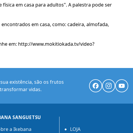
física em casa para adultos". A palestra pode ser
os encontrados em casa, como: cadeira, almofada,
panhe em: http://www.mokitiokada.tv/video?
ua existência, são os frutos
transformar vidas.
BANA SANGUETSU
bre a Ikebana
LOJA