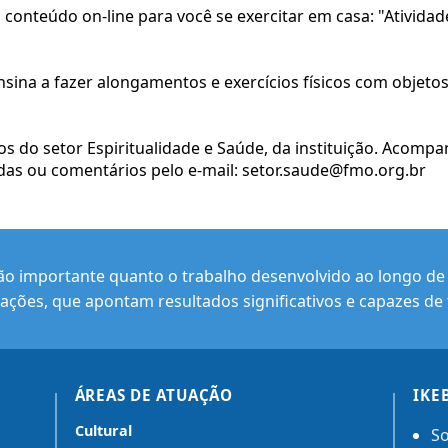
nteúdo on-line para você se exercitar em casa: "Atividade 
ensina a fazer alongamentos e exercícios físicos com objet
ios do setor Espiritualidade e Saúde, da instituição. Acom
as ou comentários pelo e-mail: setor.saude@fmo.org.br
ão importante quanto o trabalho desenvolvido ao longo de s
ações, que apontam resultados significativos e capazes de 
ÁREAS DE ATUAÇÃO
IKE
Cultural
So