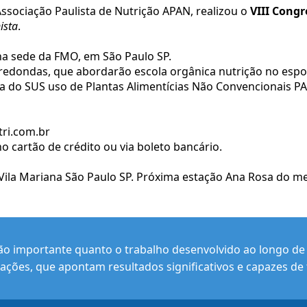
sociação Paulista de Nutrição APAN, realizou o
VIII Congr
ista
.
 na sede da FMO, em São Paulo SP.
edondas, que abordarão escola orgânica nutrição no espo
ta do SUS uso de Plantas Alimentícias Não Convencionais P
ri.com.br
 cartão de crédito ou via boleto bancário.
ila Mariana São Paulo SP. Próxima estação Ana Rosa do met
ão importante quanto o trabalho desenvolvido ao longo de s
ações, que apontam resultados significativos e capazes de 