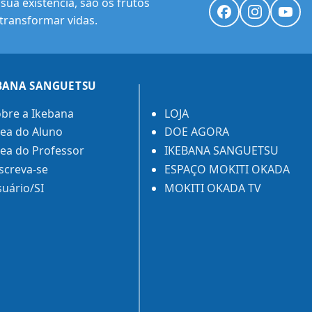
ua existência, são os frutos
transformar vidas.
BANA SANGUETSU
bre a Ikebana
LOJA
ea do Aluno
DOE AGORA
ea do Professor
IKEBANA SANGUETSU
screva-se
ESPAÇO MOKITI OKADA
uário/SI
MOKITI OKADA TV