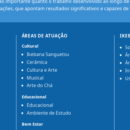
ão importante quanto o trabalho desenvolvido ao longo de s
ações, que apontam resultados significativos e capazes de 
ÁREAS DE ATUAÇÃO
IKE
Cultural
So
Ikebana Sanguetsu
Ár
Cerâmica
Ár
Cultura e Arte
In
Musical
Us
Arte do Chá
Educacional
Educacional
Ambiente de Estudo
Bem Estar