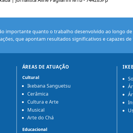
ada | Jornalista Aline Pagliarini MTB - 74428SPp
ão importante quanto o trabalho desenvolvido ao longo de s
ações, que apontam resultados significativos e capazes de 
ÁREAS DE ATUAÇÃO
IKE
Cultural
So
Ikebana Sanguetsu
Ár
Cerâmica
Ár
Cultura e Arte
In
Musical
Us
Arte do Chá
Educacional