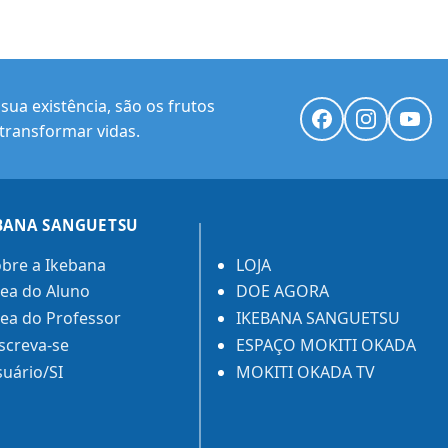
ua existência, são os frutos
transformar vidas.
BANA SANGUETSU
bre a Ikebana
LOJA
ea do Aluno
DOE AGORA
ea do Professor
IKEBANA SANGUETSU
screva-se
ESPAÇO MOKITI OKADA
uário/SI
MOKITI OKADA TV